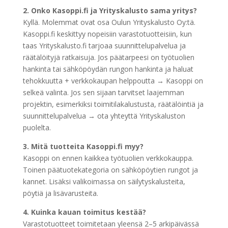
2. Onko Kasoppi.fi ja Yrityskalusto sama yritys?
Kyllä. Molemmat ovat osa Oulun Yrityskalusto Oy:tä.
Kasoppi.fi keskittyy nopeisiin varastotuotteisiin, kun
taas Yrityskalusto.fi tarjoaa suunnittelupalvelua ja
räätälöityjä ratkaisuja. Jos päätarpeesi on työtuolien
hankinta tai sähköpöydän rungon hankinta ja haluat
tehokkuutta + verkkokaupan helppoutta → Kasoppi on
selkeä valinta. Jos sen sijaan tarvitset laajemman
projektin, esimerkiksi toimitilakalustusta, räätälöintiä ja
suunnittelupalvelua → ota yhteyttä Yrityskaluston
puolelta.
3. Mitä tuotteita Kasoppi.fi myy?
Kasoppi on ennen kaikkea työtuolien verkkokauppa.
Toinen päätuotekategoria on sähköpöytien rungot ja
kannet. Lisäksi valikoimassa on säilytyskalusteita,
pöytiä ja lisävarusteita.
4. Kuinka kauan toimitus kestää?
Varastotuotteet toimitetaan yleensä 2–5 arkipäivässä