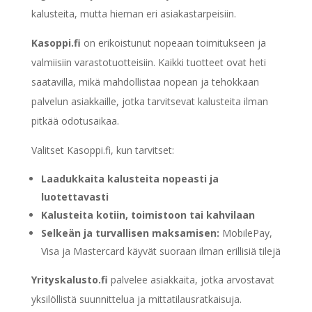
kalusteita, mutta hieman eri asiakastarpeisiin.
Kasoppi.fi
on erikoistunut nopeaan toimitukseen ja
valmiisiin varastotuotteisiin. Kaikki tuotteet ovat heti
saatavilla, mikä mahdollistaa nopean ja tehokkaan
palvelun asiakkaille, jotka tarvitsevat kalusteita ilman
pitkää odotusaikaa.
Valitset Kasoppi.fi, kun tarvitset:
Laadukkaita kalusteita nopeasti ja
luotettavasti
Kalusteita kotiin, toimistoon tai kahvilaan
Selkeän ja turvallisen maksamisen:
MobilePay,
Visa ja Mastercard käyvät suoraan ilman erillisiä tilejä
Yrityskalusto.fi
palvelee asiakkaita, jotka arvostavat
yksilöllistä suunnittelua ja mittatilausratkaisuja.