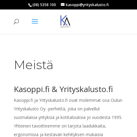
(08) 5358 100
kasoppi@yrityskalusto.fi
Products
search
ETSI
Meistä
Kasoppi.fi & Yrityskalusto.fi
Kasoppi.fi ja Yrityskalusto.fi ovat molemmat osa Oulun
Yrityskalusto Oy -perhettä, joka on palvellut
suomalaisia yrityksiä ja kotitalouksia jo vuodesta 1995.
Yhteinen tavoitteemme on tarjota laadukkaita,
ergonomisia ja kestävän kehityksen mukaisia