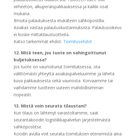
virheetön, alkuperäispakkauksessa ja kaikki osat
mukana.
Ilmoita palautuksesta etukäteen sähköpostilla.
Asiakas vastaa palautuskustannuksista. Palautusoikeus
ei koske mittatilaustuotteita.
Katso tarkemmat ehdot:
Toimitusehdot
12. Mitä teen, jos tuote on vahingoittunut
kuljetuksessa?
Jos tuote on vaurioitunut toimituksessa, ota
välittömästi yhteyttä asiakaspalveluumme ja lähetä
kuva pakkauksesta sekä vauriosta. Korvaamme tai
vaihdamme tuotteen uuteen mahdollisimman
nopeasti.
13. Mistä voin seurata tilaustani?
Kun tilaus on lähtenyt varastoltamme, saat
seurantakoodin logistiikkapalvelun järjestelmästä
sähköpostitse.
Koodin avulla voit seurata toimituksen etenemistä aina