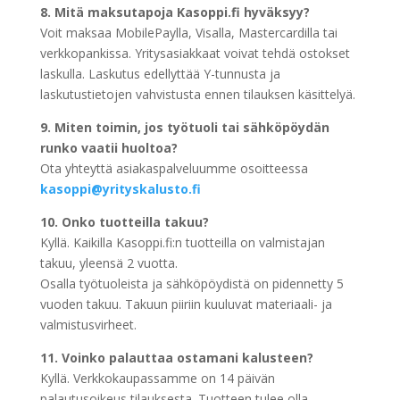
8. Mitä maksutapoja Kasoppi.fi hyväksyy?
Voit maksaa MobilePaylla, Visalla, Mastercardilla tai
verkkopankissa. Yritysasiakkaat voivat tehdä ostokset
laskulla. Laskutus edellyttää Y-tunnusta ja
laskutustietojen vahvistusta ennen tilauksen käsittelyä.
9. Miten toimin, jos työtuoli tai sähköpöydän
runko vaatii huoltoa?
Ota yhteyttä asiakaspalveluumme osoitteessa
kasoppi@yrityskalusto.fi
10. Onko tuotteilla takuu?
Kyllä. Kaikilla Kasoppi.fi:n tuotteilla on valmistajan
takuu, yleensä 2 vuotta.
Osalla työtuoleista ja sähköpöydistä on pidennetty 5
vuoden takuu. Takuun piiriin kuuluvat materiaali- ja
valmistusvirheet.
11. Voinko palauttaa ostamani kalusteen?
Kyllä. Verkkokaupassamme on 14 päivän
palautusoikeus tilauksesta. Tuotteen tulee olla