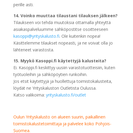
perille asti.
14. Voinko muuttaa tilaustani tilauksen jälkeen?
Tilaukseen voi tehdä muutoksia ottamalla yhteyttä
asiakaspalveluumme sähköpostitse osoitteeseen
kasoppi@yrityskalusto.fi
. Ole kuitenkin nopea!
Käsittelemme tilaukset nopeasti, ja ne voivat olla jo
lähteneet varastosta.
15. Myykö Kasoppi.fi käytettyjä kalusteita?
Ei. Kasoppi.fi keskittyy uusiin varastotuotteisiin, kuten
työtuoleihin ja sähköpöytien runkoihin.
Jos etsit käytettyjä ja huollettuja toimistokalusteita,
löydät ne Yrityskaluston Outletista Oulussa.
Katso valikoima:
yrityskalusto.fi/outlet
Oulun Yrityskalusto on alueen suurin, paikallinen
toimistokalustetoimittaja ja palvelee koko Pohjois-
Suomea.