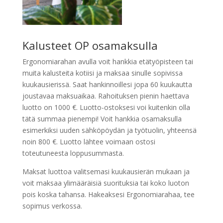
Kalusteet OP osamaksulla
Ergonomiarahan avulla voit hankkia etätyöpisteen tai
muita kalusteita kotiisi ja maksaa sinulle sopivissa
kuukausierissä. Saat hankinnoillesi jopa 60 kuukautta
joustavaa maksuaikaa. Rahoituksen pienin haettava
luotto on 1000 €. Luotto-ostoksesi voi kuitenkin olla
tätä summaa pienempi! Voit hankkia osamaksulla
esimerkiksi uuden sähköpöydän ja työtuolin, yhteensä
noin 800 €. Luotto lähtee voimaan ostosi
toteutuneesta loppusummasta.
Maksat luottoa valitsemasi kuukausierän mukaan ja
voit maksaa ylimääräisiä suorituksia tai koko luoton
pois koska tahansa. Hakeaksesi Ergonomiarahaa, tee
sopimus verkossa.