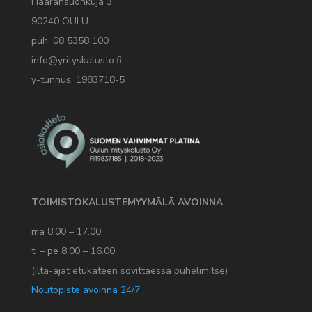
Haaransuonkuja 3
90240 OULU
puh. 08 5358 100
info@yrityskalusto.fi
y-tunnus: 1983718-5
TOIMISTOKALUSTEMYYMÄLÄ AVOINNA
ma 8.00 – 17.00
ti – pe 8.00 – 16.00
(ilta-ajat etukäteen sovittaessa puhelimitse)
Noutopiste avoinna 24/7