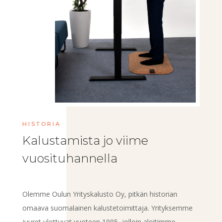
HISTORIA
Kalustamista jo viime
vuosituhannella
Olemme Oulun Yrityskalusto Oy, pitkän historian
omaava suomalainen kalustetoimittaja. Yrityksemme
juuret ulottuvat vuoteen 1995, jolloin aloitimme