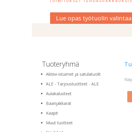
TOIMITUKSET TEHDASPAKKAUKSIS
Lue opas työtuolin valinta
Tuoteryhmä
Tu
Aktiivi-istuimet ja satulatuolit
Näyt
ALE - Tarjoustuotteet - ALE
Aulakalusteet
Baarijakkarat
Kaapit
Muut tuotteet