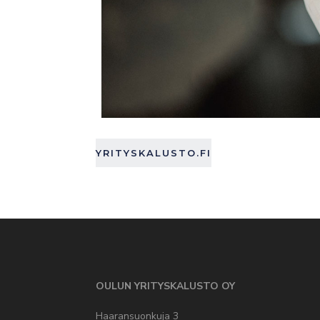
YRITYSKALUSTO.FI
OULUN YRITYSKALUSTO OY
Haaransuonkuja 3