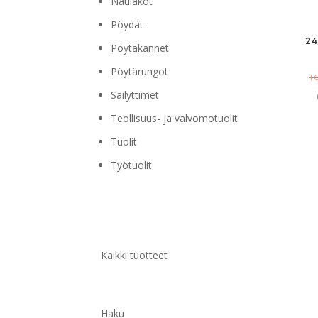
Naulakot
Pöydät
2
Pöytäkannet
Pöytärungot
1
Säilyttimet
Teollisuus- ja valvomotuolit
Tuolit
Työtuolit
Kaikki tuotteet
Haku