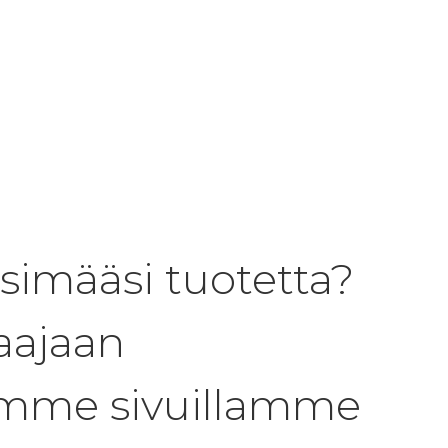
tsimääsi tuotetta?
aajaan
oomme sivuillamme