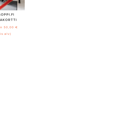
OPPI.FI
JAKORTTI
en
50,00
€
is.alv)