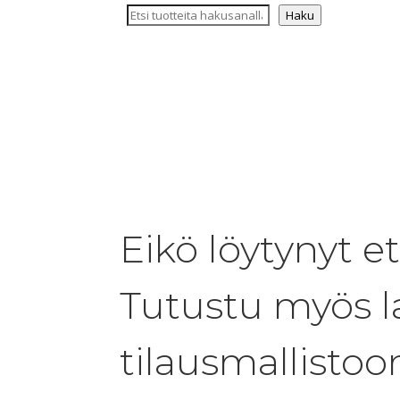
Haku
Eikö löytynyt e
Tutustu myös l
tilausmallist