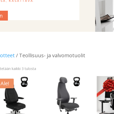
SA, KASATTAVA.
an
otteet
/ Teollisuus- ja valvomotuolit
etään kaikki 3 tulosta
Ale!