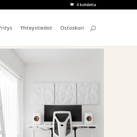
0 kohdetta
ETSI
Yritys
Yhteystiedot
Ostoskori