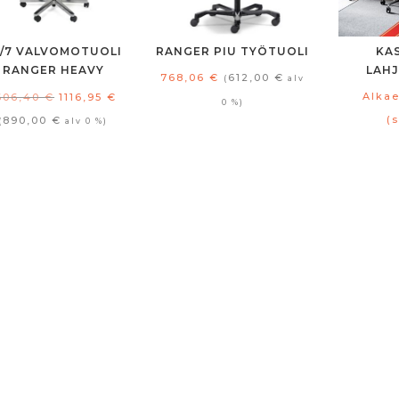
4/7 VALVOMOTUOLI
RANGER PIU TYÖTUOLI
KAS
RANGER HEAVY
LAH
768,06
€
612,00
€
(
alv
Alkuperäinen
Nykyinen
Alka
606,40
€
1116,95
€
0 %)
hinta
hinta
(s
890,00
€
(
alv 0 %)
oli:
on:
1606,40 €.
1116,95 €.