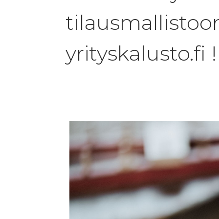
tilausmallist
yrityskalusto.fi !