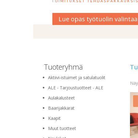
TOIMITUKSET TEHDASPAKKAUKSIS
Lue opas työtuolin valinta
Tuoteryhmä
Tu
Aktiivi-istuimet ja satulatuolit
Näyt
ALE - Tarjoustuotteet - ALE
Aulakalusteet
Baarijakkarat
Kaapit
Muut tuotteet