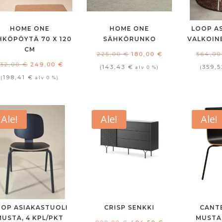
HOME ONE
HOME ONE
LOOP A
HKÖPÖYTÄ 70 X 120
SÄHKÖRUNKO
VALKOINE
CM
Alkuperäinen
Nykyinen
225,00
€
180,00
€
564,0
Alkuperäinen
Nykyinen
332,00
€
249,00
€
hinta
hinta
143,43
€
359,
(
alv 0 %)
(
hinta
hinta
198,41
€
(
alv 0 %)
oli:
on:
oli:
on:
225,00 €.
180,00 €.
332,00 €.
249,00 €.
Ale!
Ale!
Ale!
OOP ASIAKASTUOLI
CRISP SENKKI
CANT
MUSTA, 4 KPL/PKT
MUSTA,
Alkuperäinen
Nykyinen