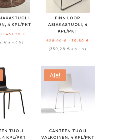
SIAKASTUOLI
FINN LOOP
N, 4 KPL/PKT
ASIAKASTUOLI, 4
KPL/PKT
Alkuperäinen
Nykyinen
0
€
451,20
€
Alkuperäinen
Nykyinen
628,00
€
439,60
€
hinta
hinta
52
€
alv 0 %)
hinta
hinta
350,28
€
(
alv 0 %)
oli:
on:
oli:
on:
564,00 €.
451,20 €.
628,00 €.
439,60 €.
Ale!
EEN TUOLI
CANTEEN TUOLI
 4 KPL/PKT
VALKOINEN, 4 KPL/PKT