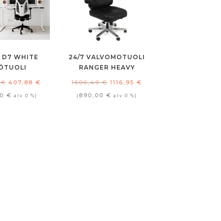
 D7 WHITE
24/7 VALVOMOTUOLI
ÖTUOLI
RANGER HEAVY
Alkuperäinen
Nykyinen
Alkuperäinen
Nykyinen
0
€
407,88
€
1606,40
€
1116,95
€
hinta
hinta
hinta
hinta
00
€
890,00
€
alv 0 %)
(
alv 0 %)
oli:
on:
oli:
on:
592,20 €.
407,88 €.
1606,40 €.
1116,95 €.