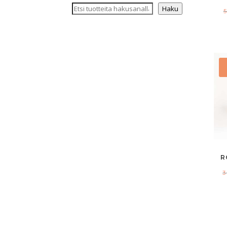
Haku
R