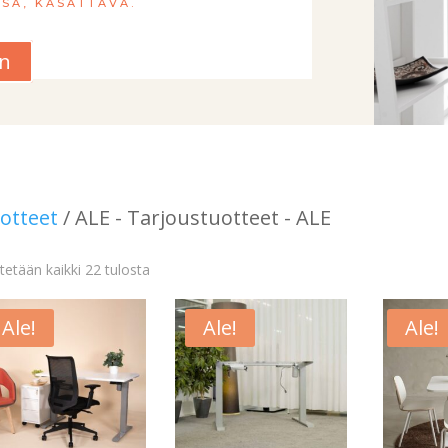
SA, KASATTAVA.
an
otteet
/ ALE - Tarjoustuotteet - ALE
etään kaikki 22 tulosta
Ale!
Ale!
Ale!