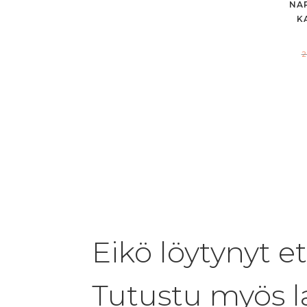
NA
K
Eikö löytynyt e
Tutustu myös l