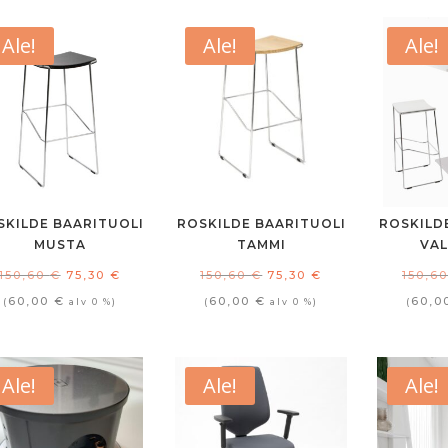
69,03 €.
48,32 €.
Ale!
Ale!
Ale!
SKILDE BAARITUOLI
ROSKILDE BAARITUOLI
ROSKILD
MUSTA
TAMMI
VA
Alkuperäinen
Nykyinen
Alkuperäinen
Nykyinen
150,60
€
75,30
€
150,60
€
75,30
€
150,6
hinta
hinta
hinta
hinta
60,00
€
60,00
€
60,0
(
alv 0 %)
(
alv 0 %)
(
oli:
on:
oli:
on:
150,60 €.
75,30 €.
150,60 €.
75,30 €.
Ale!
Ale!
Ale!