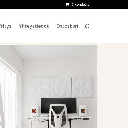
0 kohdetta
ETSI
Yritys
Yhteystiedot
Ostoskori