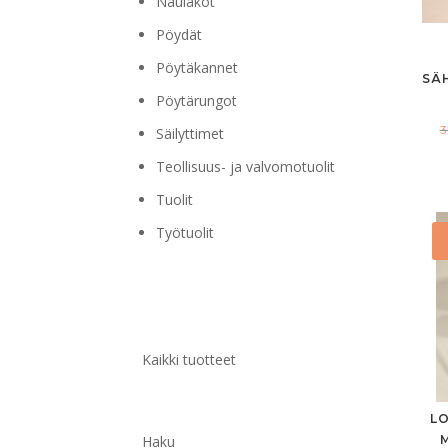
Naulakot
Pöydät
Pöytäkannet
SÄ
Pöytärungot
Säilyttimet
Teollisuus- ja valvomotuolit
Tuolit
Työtuolit
Kaikki tuotteet
L
Haku