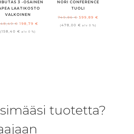
RBUTAS 3 -OSAINEN
NORI CONFERENCE
APEA LAATIKOSTO
TUOLI
VALKOINEN
Alkuperäinen
Nykyinen
749,86
€
599,89
€
Alkuperäinen
Nykyinen
248,49
€
198,79
€
hinta
hinta
478,00
€
(
alv 0 %)
hinta
hinta
158,40
€
(
alv 0 %)
oli:
on:
oli:
on:
749,86 €.
599,89 €.
248,49 €.
198,79 €.
tsimääsi tuotetta?
aajaan