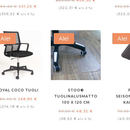
809,00
€
404,50
€
Alkuperäinen
Nykyinen
564,00
€
451,20
€
502,0
hinta
hinta
322,31
€
(
alv 0 %)
hinta
hinta
359,52
€
320,
(
alv 0 %)
(
oli:
on:
oli:
on:
809,00 €.
404,50 €.
564,00 €.
451,20 €.
Ale!
Ale!
Ale!
OYAL COCO TUOLI
STOO®
TUOLINALUSMATTO
SEIS
Alkuperäinen
Nykyinen
384,00
€
268,80
€
100 X 120 CM
KA
hinta
hinta
214,18
€
(
alv 0 %)
Alkuperäinen
Nykyinen
69,03
€
48,32
€
75,3
oli:
on:
hinta
hinta
38,50
€
40,
(
alv 0 %)
(
384,00 €.
268,80 €.
oli:
on: