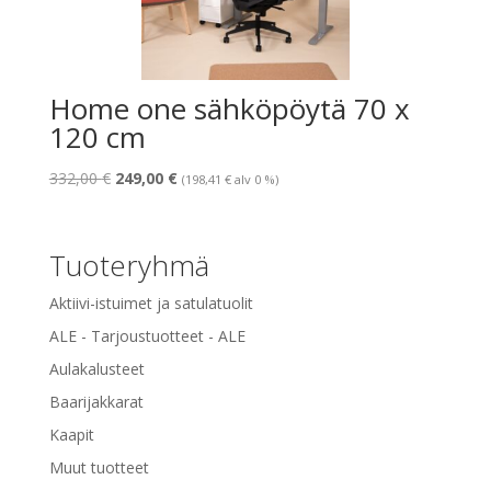
Home one sähköpöytä 70 x
120 cm
Alkuperäinen
Nykyinen
332,00
€
249,00
€
(
198,41
€
alv 0 %)
hinta
hinta
oli:
on:
332,00 €.
249,00 €.
Tuoteryhmä
Aktiivi-istuimet ja satulatuolit
ALE - Tarjoustuotteet - ALE
Aulakalusteet
Baarijakkarat
Kaapit
Muut tuotteet