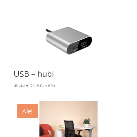
oli:
on:
539,65 €.
389,05 €.
USB – hubi
30,36
€
(
24,19
€
alv 0 %)
Ale!