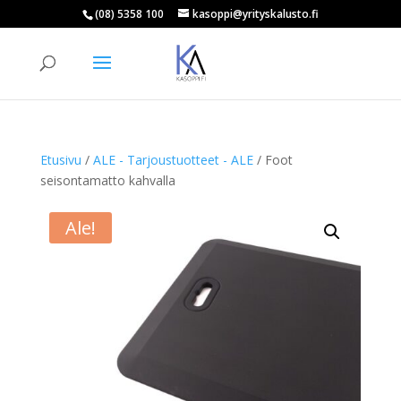
(08) 5358 100
kasoppi@yrityskalusto.fi
Products
search
ETSI
Etusivu
/
ALE - Tarjoustuotteet - ALE
/ Foot
seisontamatto kahvalla
Ale!