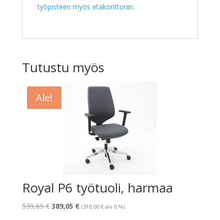
työpisteen myös etäkonttoriin.
Tutustu myös
Ale!
Royal P6 työtuoli, harmaa
Alkuperäinen
Nykyinen
539,65
€
389,05
€
(
310,00
€
alv 0 %)
hinta
hinta