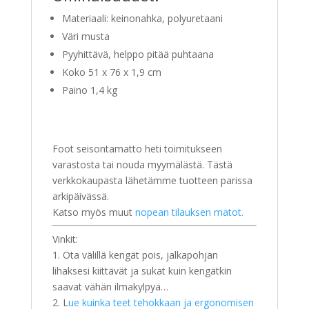
Materiaali: keinonahka, polyuretaani
Väri musta
Pyyhittävä, helppo pitää puhtaana
Koko 51 x 76 x 1,9 cm
Paino 1,4 kg
Foot seisontamatto heti toimitukseen
varastosta tai nouda myymälästä. Tästä
verkkokaupasta lähetämme tuotteen parissa
arkipäivässä.
Katso myös muut
nopean tilauksen matot.
Vinkit:
1. Ota välillä kengät pois, jalkapohjan
lihaksesi kiittävät ja sukat kuin kengätkin
saavat vähän ilmakylpyä…
2. L
ue kuinka teet tehokkaan ja ergonomisen