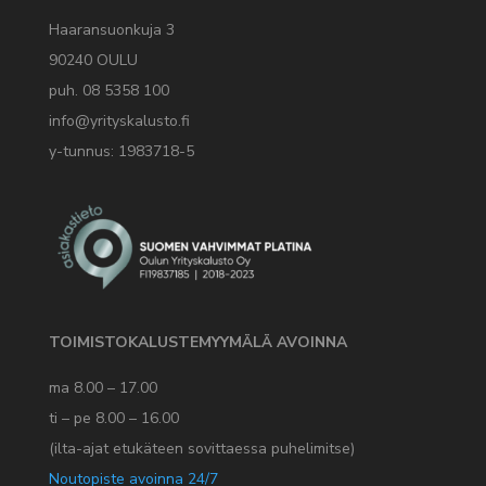
Haaransuonkuja 3
90240 OULU
puh. 08 5358 100
info@yrityskalusto.fi
y-tunnus: 1983718-5
TOIMISTOKALUSTEMYYMÄLÄ AVOINNA
ma 8.00 – 17.00
ti – pe 8.00 – 16.00
(ilta-ajat etukäteen sovittaessa puhelimitse)
Noutopiste avoinna 24/7