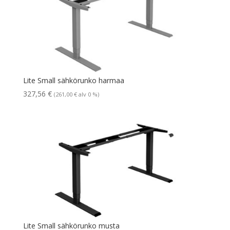
Lite Small sähkörunko harmaa
327,56
€
(
261,00
€
alv 0 %)
Lite Small sähkörunko musta