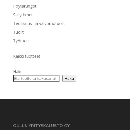
Pöytärungot
Säilyttimet
Teollisuus- ja valvomotuolit
Tuolit
Työtuolit
Kaikki tuotteet
Haku
Haku
OULUN YRITYSKALUSTO OY