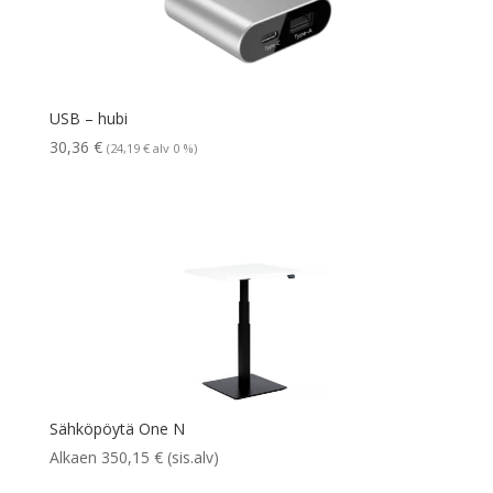
USB – hubi
30,36
€
(
24,19
€
alv 0 %)
Sähköpöytä One N
Alkaen
350,15
€
(sis.alv)