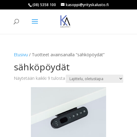
(08) 5358 100
kasoppi@yrityskalusto.fi
Products
search
ETSI
Etusivu
/ Tuotteet avainsanalla “sähköpöydät”
sähköpöydät
Näytetään kaikki 9 tulosta