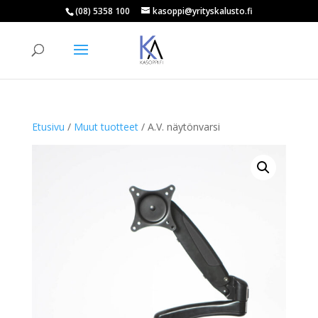
(08) 5358 100
kasoppi@yrityskalusto.fi
Products
search
ETSI
Etusivu
/
Muut tuotteet
/ A.V. näytönvarsi