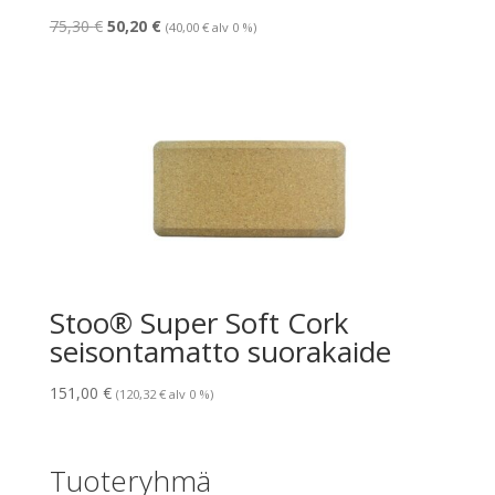
Alkuperäinen
Nykyinen
75,30
€
50,20
€
(
40,00
€
alv 0 %)
hinta
hinta
oli:
on:
75,30 €.
50,20 €.
Stoo® Super Soft Cork
seisontamatto suorakaide
151,00
€
(
120,32
€
alv 0 %)
Tuoteryhmä