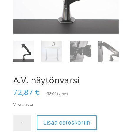
A.V. näytönvarsi
72,87
€
58,06
€
(
alv 0 %)
Varastossa
A.V.
Lisää ostoskoriin
näytönvarsi
määrä