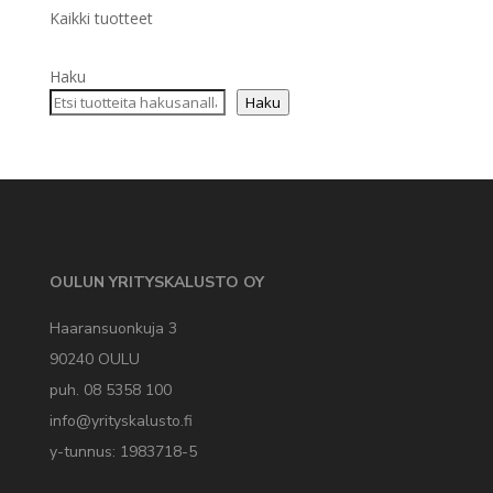
Kaikki tuotteet
Haku
Haku
OULUN YRITYSKALUSTO OY
Haaransuonkuja 3
90240 OULU
puh. 08 5358 100
info@yrityskalusto.fi
y-tunnus: 1983718-5