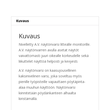
Kuvaus
Kuvaus
Nivelletty A.V. näytönvarsi litteälle monitorille.
A.V. näytönvarren avulla asetat näytöt
vaivattomasti juuri oikealle korkeudelle sekä
liikuttelet näyttöä helposti ja kevyesti.
A.V. näytönvarsi on kaasujousellinen
kaksinivelinen varsi, joka soveltuu myös
pienille työpisteille vapauttaen pöytäpinta-
alaa muuhun käyttöön. Näytönvarsi
kiinnitetään pöydänkanteen alhaalta
kiristämällä.