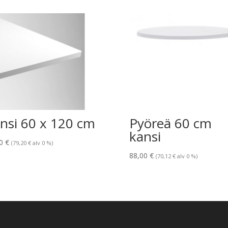
nsi 60 x 120 cm
Pyöreä 60 cm
kansi
40
€
(
79,20
€
alv 0 %)
88,00
€
(
70,12
€
alv 0 %)