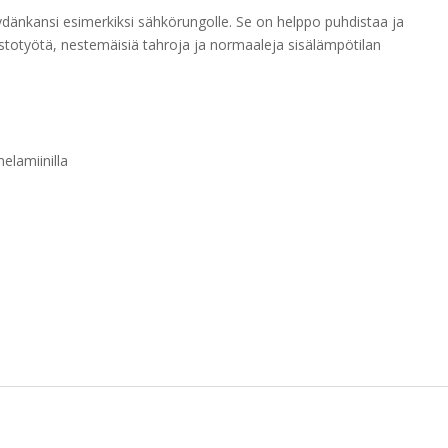
dänkansi esimerkiksi sähkörungolle. Se on helppo puhdistaa ja
istotyötä, nestemäisiä tahroja ja normaaleja sisälämpötilan
elamiinilla