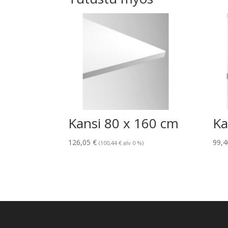
Kansi 80 x 160 cm
Ka
126,05
€
99,
(
100,44
€
alv 0 %)