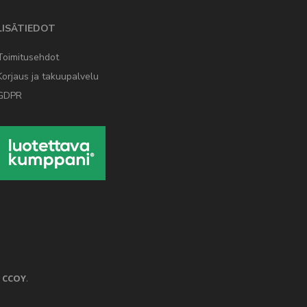
LISÄTIEDOT
Toimitusehdot
Korjaus ja takuupalvelu
GDPR
a
CCOY
.