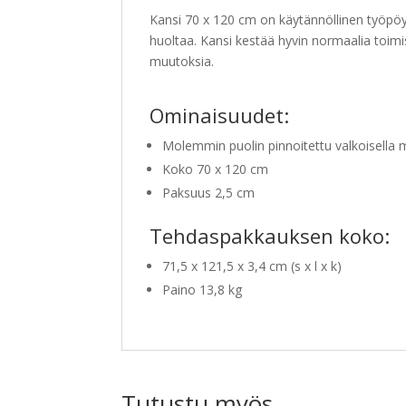
Kansi 70 x 120 cm on käytännöllinen työpöy
huoltaa. Kansi kestää hyvin normaalia toim
muutoksia.
Ominaisuudet:
Molemmin puolin pinnoitettu valkoisella m
Koko 70 x 120 cm
Paksuus 2,5 cm
Tehdaspakkauksen koko:
71,5 x 121,5 x 3,4 cm (s x l x k)
Paino 13,8 kg
Tutustu myös