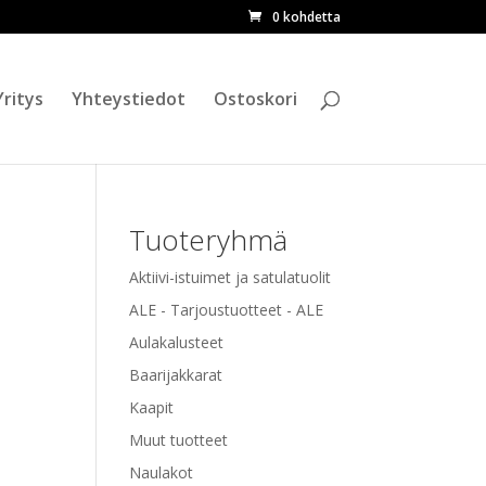
0 kohdetta
ETSI
Yritys
Yhteystiedot
Ostoskori
Tuoteryhmä
Aktiivi-istuimet ja satulatuolit
ALE - Tarjoustuotteet - ALE
Aulakalusteet
Baarijakkarat
Kaapit
Muut tuotteet
Naulakot