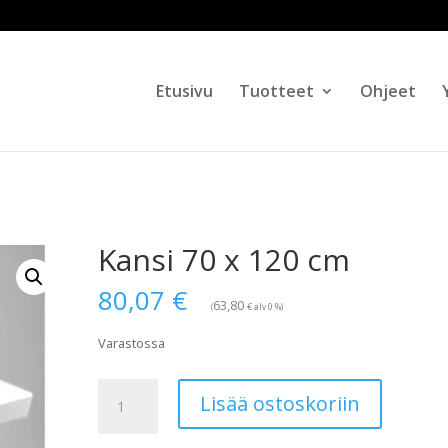
Products
search
Etusivu
Tuotteet
Ohjeet
Kansi 70 x 120 cm
80,07
€
63,80
€
(
alv 0 %)
Varastossa
Kansi
Lisää ostoskoriin
70
x