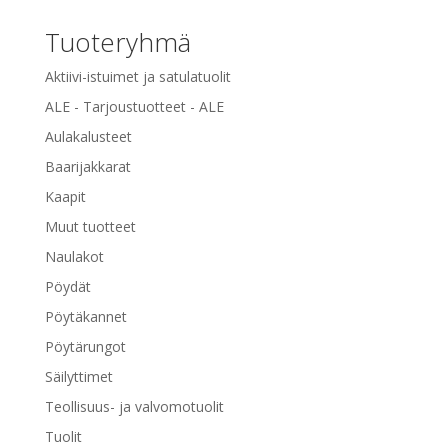
Tuoteryhmä
Aktiivi-istuimet ja satulatuolit
ALE - Tarjoustuotteet - ALE
Aulakalusteet
Baarijakkarat
Kaapit
Muut tuotteet
Naulakot
Pöydät
Pöytäkannet
Pöytärungot
Säilyttimet
Teollisuus- ja valvomotuolit
Tuolit