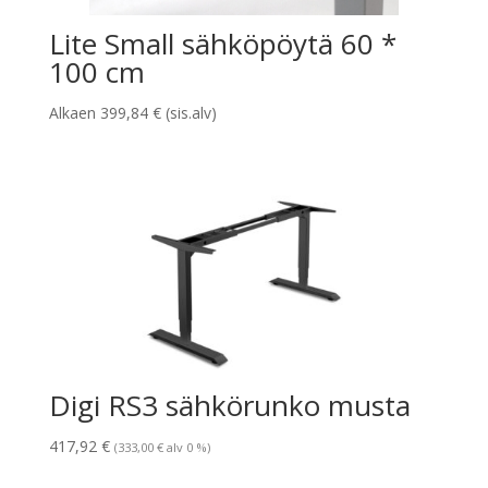
Lite Small sähköpöytä 60 *
100 cm
Alkaen
399,84
€
(sis.alv)
Digi RS3 sähkörunko musta
417,92
€
(
333,00
€
alv 0 %)