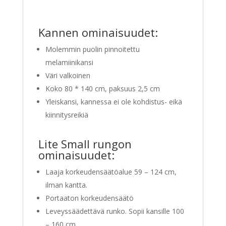
Kannen ominaisuudet:
Molemmin puolin pinnoitettu
melamiinikansi
Väri valkoinen
Koko 80 * 140 cm, paksuus 2,5 cm
Yleiskansi, kannessa ei ole kohdistus- eikä
kiinnitysreikiä
Lite Small rungon
ominaisuudet:
Laaja korkeudensäätöalue 59 – 124 cm,
ilman kantta.
Portaaton korkeudensäätö
Leveyssäädettävä runko. Sopii kansille 100
– 160 cm.