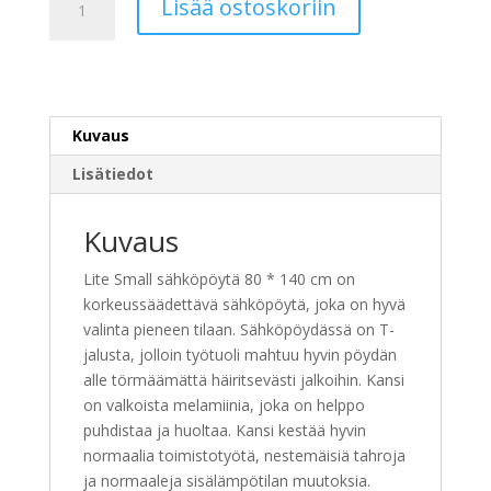
Lisää ostoskoriin
Small
sähköpöytä
80
*
140
Kuvaus
cm
määrä
Lisätiedot
Kuvaus
Lite Small sähköpöytä 80 * 140 cm on
korkeussäädettävä sähköpöytä, joka on hyvä
valinta pieneen tilaan. Sähköpöydässä on T-
jalusta, jolloin työtuoli mahtuu hyvin pöydän
alle törmäämättä häiritsevästi jalkoihin. Kansi
on valkoista melamiinia, joka on helppo
puhdistaa ja huoltaa. Kansi kestää hyvin
normaalia toimistotyötä, nestemäisiä tahroja
ja normaaleja sisälämpötilan muutoksia.