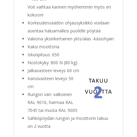
Voit vaihtaa kannen myöhemmin myös eri
kokoon!
Korkeudensäädön ohjausyksikkö voidaan
asentaa haluamallesi puolelle pöytää
Vakiona yksinkertainen ylös/alas -käsiohjain
Kaksi moottoria
Iskunpituus: 650
Nostokyky: 800 N (80 kg)
Jalkavasteen leveys 60 cm
Kansivasteen leveys 50
cm
Rungon väri: valkoinen
RAL 9016, harmaa RAL
7045 tai musta RAL 9005
Sähköpöydän rungon ja moottorin takuu
on 2 vuotta