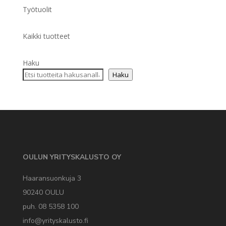
Työtuolit
Kaikki tuotteet
Haku
Haku
OULUN YRITYSKALUSTO OY
Haaransuonkuja 3
90240 OULU
puh. 08 5358 100
info@yrityskalusto.fi