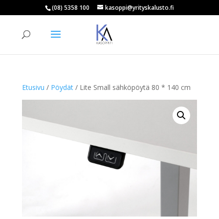
(08) 5358 100
kasoppi@yrityskalusto.fi
Products
search
ETSI
Etusivu
/
Pöydät
/ Lite Small sähköpöytä 80 * 140 cm