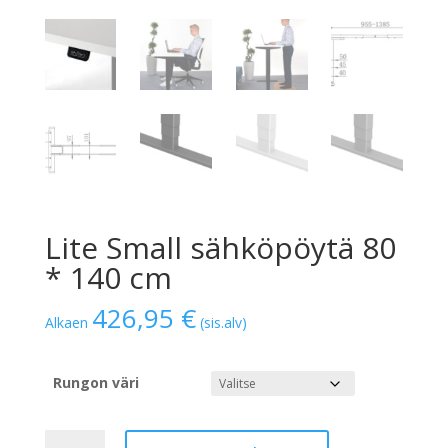
Lite Small sähköpöytä 80
* 140 cm
426,95
€
Alkaen
(sis.alv)
Rungon väri
Lite