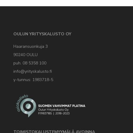
OULUN YRITYSKALUSTO OY
Haaransuonkuja 3
90240 OULU
puh. 08 5358 100
info@yrityskalusto.fi
y-tunnus: 1983718-5
TOIMISTOKALUSTEMYYMÄLÄ AVOINNA