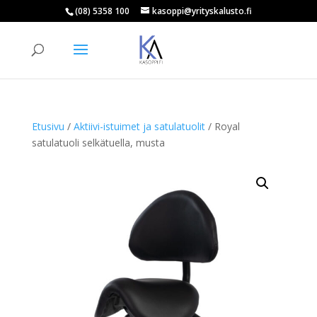
(08) 5358 100
kasoppi@yrityskalusto.fi
Products
search
ETSI
Etusivu
/
Aktiivi-istuimet ja satulatuolit
/ Royal
satulatuoli selkätuella, musta