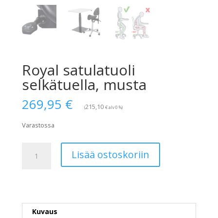
Royal satulatuoli
selkätuella, musta
269,95
€
215,10
€
(
alv 0 %)
Varastossa
Royal
Lisää ostoskoriin
satulatuoli
selkätuella,
musta
määrä
Kuvaus