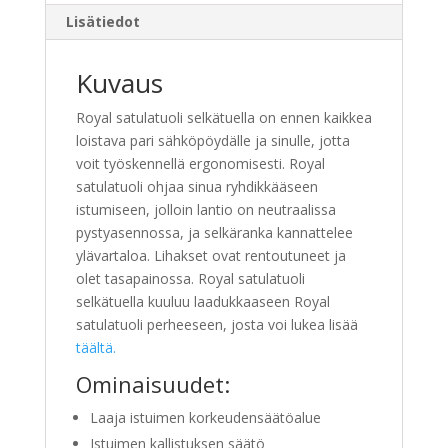
Lisätiedot
Kuvaus
Royal satulatuoli selkätuella on ennen kaikkea
loistava pari sähköpöydälle ja sinulle, jotta
voit työskennellä ergonomisesti. Royal
satulatuoli ohjaa sinua ryhdikkääseen
istumiseen, jolloin lantio on neutraalissa
pystyasennossa, ja selkäranka kannattelee
ylävartaloa. Lihakset ovat rentoutuneet ja
olet tasapainossa. Royal satulatuoli
selkätuella kuuluu laadukkaaseen Royal
satulatuoli perheeseen, josta voi lukea lisää
täältä.
Ominaisuudet:
Laaja istuimen korkeudensäätöalue
Istuimen kallistuksen säätö