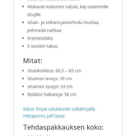
Mukavan kokoinen satula, käy useimmille
istujille
Istuin- ja selkänojanverhoilu mustaa,
pehmeää nahkaa
Kromiristikko
5 vuoden takuu
Mitat:
Istuinkorkeus: 60,5 – 85 cm
Istuimen leveys: 39 cm
Istuimen syvyys: 33 cm
Ristikon halkaisija: 58 cm
Katso Royal satulatuolin selkänojalla
mittapiirros pdf tästä.
Tehdaspakkauksen koko: