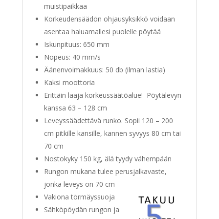
muistipaikkaa
Korkeudensäädön ohjausyksikkö voidaan
asentaa haluamallesi puolelle pöytää
Iskunpituus: 650 mm
Nopeus: 40 mm/s
Äänenvoimakkuus: 50 db (ilman lastia)
Kaksi moottoria
Erittäin laaja korkeussäätöalue! Pöytälevyn
kanssa 63 – 128 cm
Leveyssäädettävä runko. Sopii 120 – 200
cm pitkille kansille, kannen syvyys 80 cm tai
70 cm
Nostokyky 150 kg, älä tyydy vähempään
Rungon mukana tulee perusjalkavaste,
jonka leveys on 70 cm
Vakiona törmäyssuoja
Sähköpöydän rungon ja