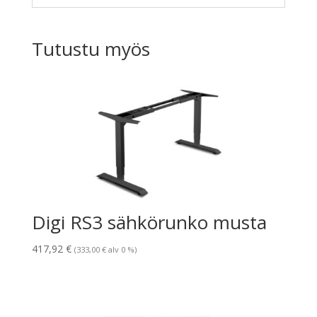
Tutustu myös
Digi RS3 sähkörunko musta
417,92
€
(
333,00
€
alv 0 %)