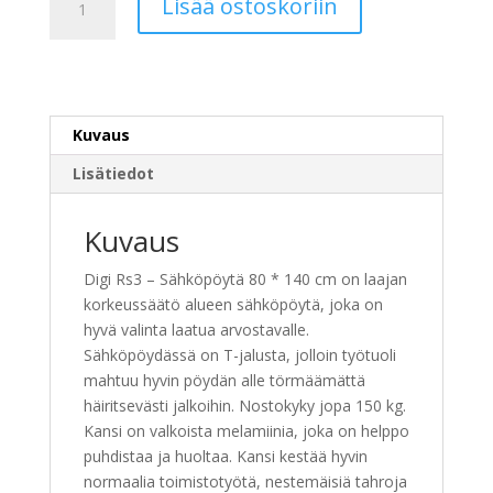
Lisää ostoskoriin
Rs3
-
Sähköpöytä
80
*
Kuvaus
140
cm
Lisätiedot
määrä
Kuvaus
Digi Rs3 – Sähköpöytä 80 * 140 cm on laajan
korkeussäätö alueen sähköpöytä, joka on
hyvä valinta laatua arvostavalle.
Sähköpöydässä on T-jalusta, jolloin työtuoli
mahtuu hyvin pöydän alle törmäämättä
häiritsevästi jalkoihin. Nostokyky jopa 150 kg.
Kansi on valkoista melamiinia, joka on helppo
puhdistaa ja huoltaa. Kansi kestää hyvin
normaalia toimistotyötä, nestemäisiä tahroja