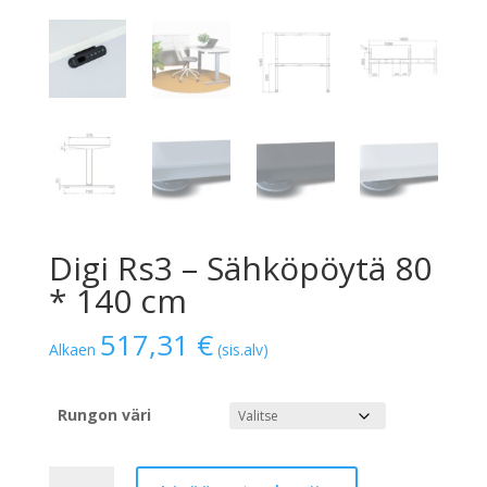
Digi Rs3 – Sähköpöytä 80
* 140 cm
517,31
€
Alkaen
(sis.alv)
Rungon väri
Digi