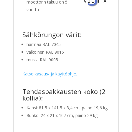
moottorin takuu on 5
vuotta
Sähkörungon värit:
harmaa RAL 7045
valkoinen RAL 9016
musta RAL 9005
Katso kasaus- ja käyttöohje.
Tehdaspakkausten koko (2
kollia):
Kansi: 81,5 x 141,5 x 3,4 cm, paino 19,6 kg
Runko:
24 x 21 x 107 cm,
paino 29 kg