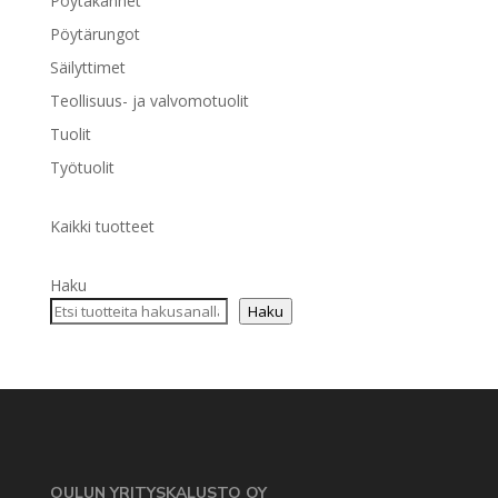
Pöytäkannet
Pöytärungot
Säilyttimet
Teollisuus- ja valvomotuolit
Tuolit
Työtuolit
Kaikki tuotteet
Haku
Haku
OULUN YRITYSKALUSTO OY