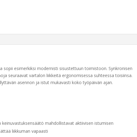
oka sopii esimerkiksi modernisti sisustettuun toimistoon. Synkronisen
oja seuraavat vartalon liikkeitä ergonomisessa suhteessa toisiinsa.
llyttävän asennon ja istut mukavasti koko työpäivän ajan.
 keinuvastuksensäätö mahdollistavat aktiivisen istumisen
jättää liikkuman vapaasti