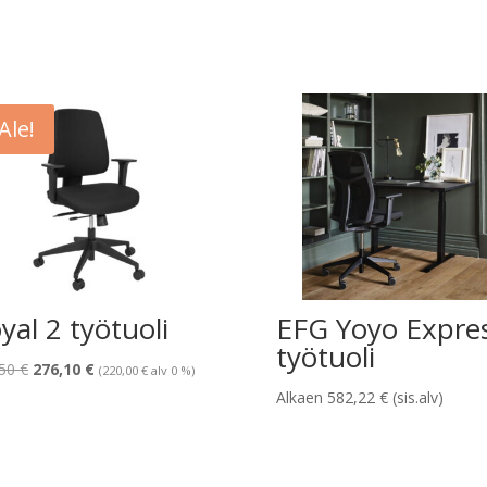
Ale!
yal 2 työtuoli
EFG Yoyo Expre
työtuoli
Alkuperäinen
Nykyinen
,50
€
276,10
€
(
220,00
€
alv 0 %)
hinta
hinta
Alkaen
582,22
€
(sis.alv)
oli:
on:
344,50 €.
276,10 €.