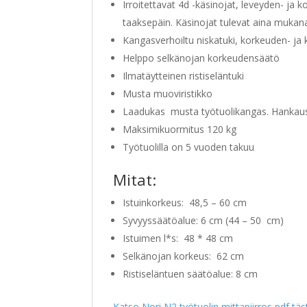
Irroitettavat 4d -käsinojat, leveyden- ja 
taaksepäin. Käsinojat tulevat aina mukan
Kangasverhoiltu niskatuki, korkeuden- ja 
Helppo selkänojan korkeudensäätö
Ilmatäytteinen ristiseläntuki
Musta muoviristikko
Laadukas musta työtuolikangas. Hankaus
Maksimikuormitus 120 kg
Työtuolilla on 5 vuoden takuu
Mitat:
Istuinkorkeus: 48,5 – 60 cm
Syvyyssäätöalue: 6 cm (44 – 50 cm)
Istuimen l*s: 48 * 48 cm
Selkänojan korkeus: 62 cm
Ristiseläntuen säätöalue: 8 cm
Katso Nori N2 työtuolin mittapiirros pdf täs