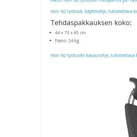
Nori N2 työtuoli, käyttöohje, tulostettava ko
Tehdaspakkauksen koko:
44 x 73 x 65 cm
Paino: 24 kg
Nori N2 työtuolin kasausohje, tulostettava k