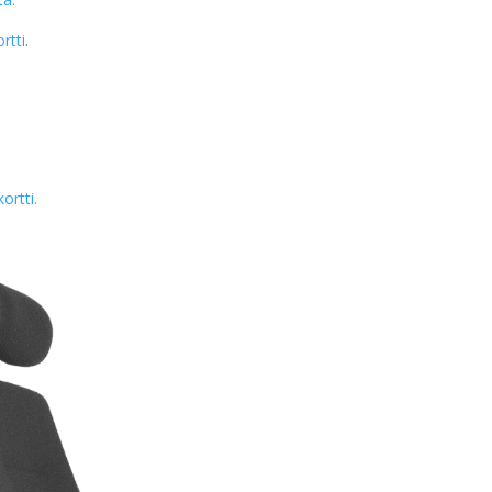
rtti
.
ortti.