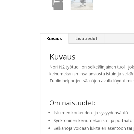
Kuvaus
Lisätiedot
Kuvaus
Nori N2 työtuoli on selkeälinjainen tuoli, j
keinumekanisminsa ansiosta istuin ja selkän
Tuolin helppojen säätöjen avulla löydät mie
Ominaisuudet:
Istuimen korkeuden- ja syvyydensäätö
Synkroninen keinumekanismi ja portaaton
Selkänoja voidaan lukita eri asentoon tai 