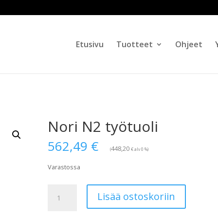
Products
search
Etusivu
Tuotteet
Ohjeet
Nori N2 työtuoli
562,49
€
448,20
€
(
alv 0 %)
Varastossa
Nori
Lisää ostoskoriin
N2
työtuoli