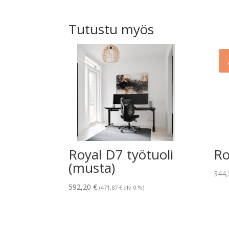
oli:
on:
225,00 €.
180,00 €.
Tutustu myös
Royal D7 työtuoli
Ro
(musta)
344
592,20
€
(
471,87
€
alv 0 %)