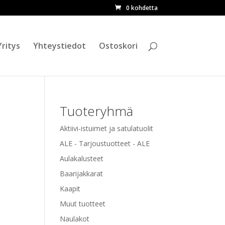
0 kohdetta
ETSI
Yritys
Yhteystiedot
Ostoskori
Tuoteryhmä
Aktiivi-istuimet ja satulatuolit
ALE - Tarjoustuotteet - ALE
Aulakalusteet
Baarijakkarat
Kaapit
Muut tuotteet
Naulakot