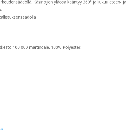
korkeudensäädöllä. Käsinojien yläosa kääntyy 360° ja liukuu eteen- ja
a.
kallistuksensäädöllä
kesto 100 000 martindale. 100% Polyester.
tä.