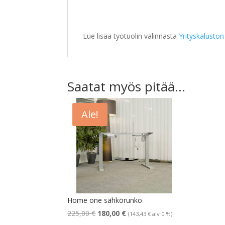
Lue lisää työtuolin valinnasta
Yrityskaluston
Saatat myös pitää...
Ale!
Home one sähkörunko
Alkuperäinen
Nykyinen
225,00
€
180,00
€
(
143,43
€
alv 0 %)
hinta
hinta